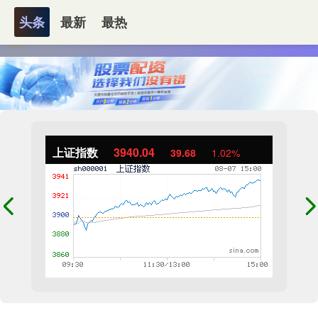
头条
最新
最热
上证指数
3940.04
39.68
1.02%