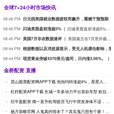
全球7×24小时市场快讯
08:46 PM
日元因美国就业数据疲软而飙升，重燃干预预期
08:46 PM
闪迪美股盘前涨超5%
闪迪美股盘前涨超5%，现报1322.08美元。
08:45 PM
美国7月非农数据速评
美国雇主在7月意外裁员，且前几个月的数据也被下修，表明劳动力市场在今年早些时候出人意料的强劲之后正面临挑战。数据显示，在对前两个月进行大幅下修之后，7月非农就业人数减少23,000人。由于劳动参与率持续下降，失业率降至4.1%。在物价上涨和伊朗战争带来的不确定性背景下，劳动力市场可能开始出现疲软迹象，尽管消费需求的韧性迄今仍鼓励部分雇主继续推进招聘计划。该数据也可能促使美联储推迟加息，因为政策制定者需要在权衡通胀风险与就业风险之间做出决策。投资者降低了对美联储9月加息的押注。
08:44 PM
根据数据以及消息源显示，受无人机袭击影响，
08:44 PM
现货黄金突破4370美元/盎司，日内涨3.06%。
金桥配资 直播
昆山股票配资网APP下载 泡泡玛特涨超9%，星星人情人节限定
杠杆配资APP下载 长城一车多动力平台首款车型 欧拉5上市限
巨牛盈配资 俄一直升机驾驶员飞行中突发身体不适，完成紧急着陆
杨方策略官网 人鬼真的情未了？其实鬼只想有个家！_故事_鲁公