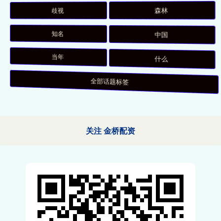
歧视
森林
知名
中国
当年
什么
全部话题标签
关注 金桥配资