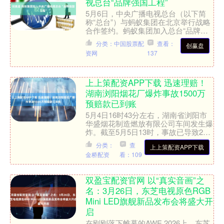
视总台“品牌强国工程”
5月6日，中央广播电视总台（以下简
称“总台”）与蚂蚁集团在北京举行战略
合作签约。蚂蚁集团加入总台“品牌强
国工程”，旗下AI健康应用“蚂蚁阿福”成
分类：中国股票配
查看：
创赢盘
为CCTV健康生....
资网
137
上上策配资APP下载 迅速理赔！
湖南浏阳烟花厂爆炸事故1500万
预赔款已到账
5月4日16时43分左右，湖南省浏阳市
华盛烟花制造燃放有限公司车间发生爆
炸。截至5月5日13时，事故已导致26
人死亡，61人受伤。 事故发生后，保
分类：
查
上上策配资APP下载
险机构迅速反应....
金桥配资
看：109
双盈宝配资官网 以“真实音画”之
名：3月26日，东芝电视原色RGB
Mini LED旗舰新品发布会将盛大开
启
在刚刚落下帷幕的AWE 2026上，东芝