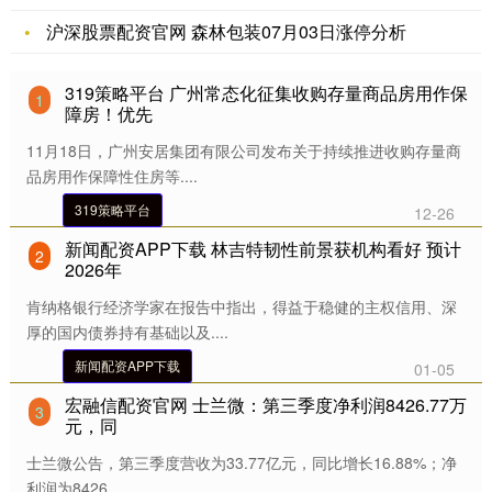
沪深股票配资官网 森林包装07月03日涨停分析
319策略平台 广州常态化征集收购存量商品房用作保
1
障房！优先
11月18日，广州安居集团有限公司发布关于持续推进收购存量商
品房用作保障性住房等....
319策略平台
12-26
新闻配资APP下载 林吉特韧性前景获机构看好 预计
2
2026年
肯纳格银行经济学家在报告中指出，得益于稳健的主权信用、深
厚的国内债券持有基础以及....
新闻配资APP下载
01-05
宏融信配资官网 士兰微：第三季度净利润8426.77万
3
元，同
士兰微公告，第三季度营收为33.77亿元，同比增长16.88%；净
利润为8426....