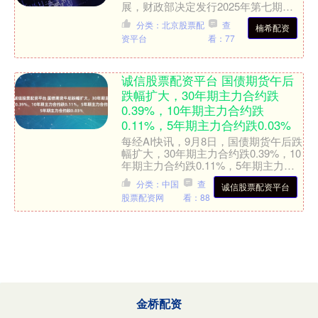
展，财政部决定发行2025年第七期储
蓄国债（电子式）（国债简称：25储
分类：北京股票配
查
楠希配资
蓄07，国债代码：251....
资平台
看：77
诚信股票配资平台 国债期货午后
跌幅扩大，30年期主力合约跌
0.39%，10年期主力合约跌
0.11%，5年期主力合约跌0.03%
每经AI快讯，9月8日，国债期货午后跌
幅扩大，30年期主力合约跌0.39%，10
年期主力合约跌0.11%，5年期主力合
约跌0.03%。....
分类：中国
查
诚信股票配资平台
股票配资网
看：88
金桥配资