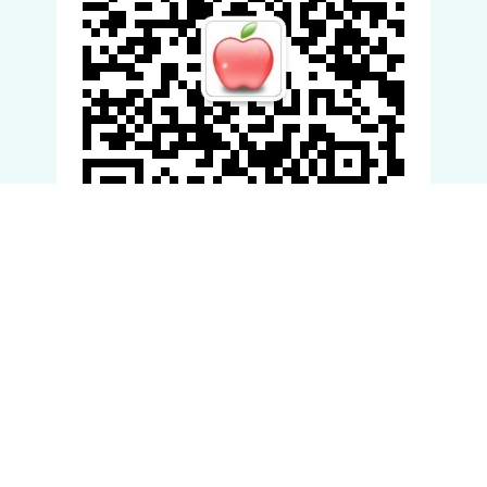
滚动资讯
希恩配资APP下载 金融支持提振扩大消费指导意见出台 综合运用
货币政策工具 健全资本市场功能
金桥配资
02-05
中国人民银行6月24日消息，中国人民银行、国家发展改革委、财政